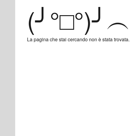
(╯°□°)╯︵
Sk
La pagina che stai cercando non è stata trovata.